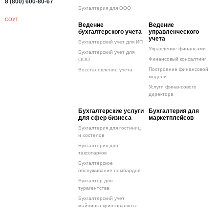
8 (800) 600-80-67
Бухгалтерия для ООО
СОУТ
Ведение
Ведение
бухгалтерского учета
управленческого
учета
Бухгалтерский учет для ИП
Управление финансами
Бухгалтерский учет для
Финансовый консалтинг
ООО
Построение финансовой
Восстановление учета
модели
Услуги финансового
директора
Бухгалтерские услуги
Бухгалтерия для
для сфер бизнеса
маркетплейсов
Бухгалтерия для гостиниц
и хостелов
Бухгалтерия для
таксопарков
Бухгалтерское
обслуживание ломбардов
Бухгалтер для
турагентства
Бухгалтерский учет
майнинга криптовалюты