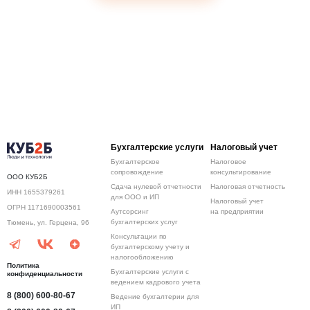
Бухгалтерские услуги
Налоговый учет
Бухгалтерское
Налоговое
сопровождение
консультирование
ООО КУБ2Б
Сдача нулевой отчетности
Налоговая отчетность
ИНН 1655379261
для ООО и ИП
Налоговый учет
ОГРН 1171690003561
Аутсорсинг
на предприятии
бухгалтерских услуг
Тюмень, ул. Герцена, 96
Консультации по
бухгалтерскому учету и
налогообложению
Политика
Бухгалтерские услуги с
конфиденциальности
ведением кадрового учета
8 (800) 600-80-67
Ведение бухгалтерии для
ИП